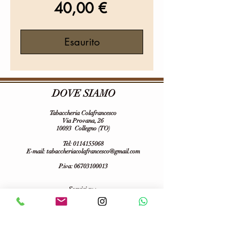
Prezzo
40,00 €
Esaurito
DOVE SIAMO
Tabaccheria Colafrancesco
Via Provana, 26
10093 Collegno (TO)
Tel:
0114155068
E-mail:
tabaccheriacolafrancesco@gmail.com
P.iva:
06703100013
Seguici su :
Informativa sulla Privacy