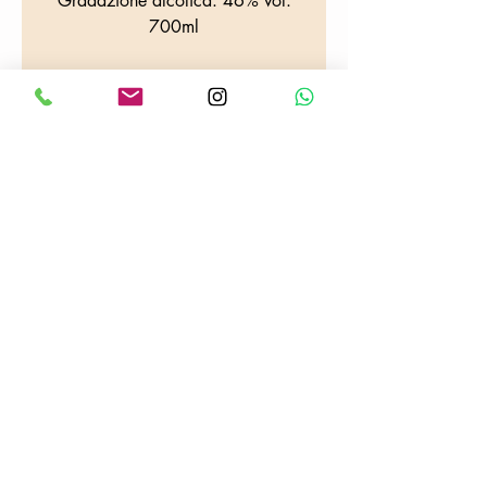
Gradazione alcolica: 46% vol.
700ml
DOVE SIAMO
Tabaccheria Colafrancesco
Via Provana, 26
10093 Collegno (TO)
Tel:
0114155068
E-mail:
tabaccheriacolafrancesco@gmail.com
P.iva:
06703100013
Seguici su :
Informativa sulla Privacy
Spedizioni
Temini e condizioni d'uso