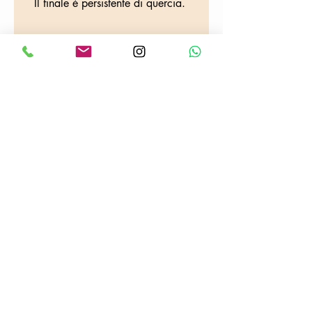
Il finale è persistente di quercia.
DOVE SIAMO
Tabaccheria Colafrancesco
Via Provana, 26
10093 Collegno (TO)
Tel:
0114155068
E-mail:
tabaccheriacolafrancesco@gmail.com
P.iva:
06703100013
Seguici su :
Informativa sulla Privacy
Spedizioni
Temini e condizioni d'uso