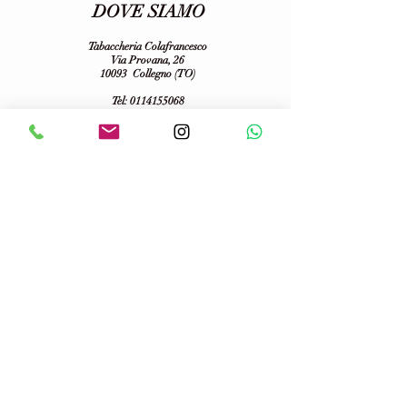
DOVE SIAMO
Tabaccheria Colafrancesco
Via Provana, 26
10093 Collegno (TO)
Tel:
0114155068
E-mail:
tabaccheriacolafrancesco@gmail.com
P.iva:
06703100013
Seguici su :
Informativa sulla Privacy
Spedizioni
Temini e condizioni d'uso