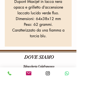
Dupont Maxijet in lacca nera
opaca e grilletto d’accensione
laccato lucido verde fluo.
Dimensioni: 64x38x12 mm
Peso: 62 grammi.
Caratterizzato da una fiamma a
torcia blu.
DOVE SIAMO
Tabaccheria Colafrancesco
Via Provana, 26
10093 Collegno (TO)
Tel:
0114155068
E-mail:
tabaccheriacolafrancesco@gmail.com
P.iva:
06703100013
Seguici su :