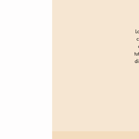
L
c
tu
di