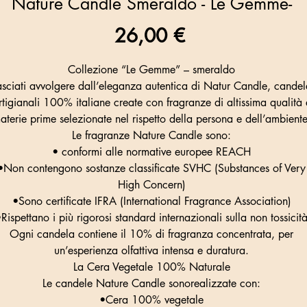
Nature Candle Smeraldo - Le Gemme-
Prezzo
26,00 €
Collezione “Le Gemme” – smeraldo
asciati avvolgere dall’eleganza autentica di Natur Candle, candel
rtigianali 100% italiane create con fragranze di altissima qualità 
aterie prime selezionate nel rispetto della persona e dell’ambiente
Le fragranze Nature Candle sono:
• conformi alle normative europee REACH
•Non contengono sostanze classificate SVHC (Substances of Very
High Concern)
•Sono certificate IFRA (International Fragrance Association)
Rispettano i più rigorosi standard internazionali sulla non tossicit
Ogni candela contiene il 10% di fragranza concentrata, per
un’esperienza olfattiva intensa e duratura.
La Cera Vegetale 100% Naturale
Le candele Nature Candle sonorealizzate con:
•Cera 100% vegetale