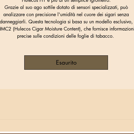
Hulecos H1 è più di un semplice igrometro.
Grazie al suo ago sottile dotato di sensori specializzati, può
analizzare con precisione l'umidità nel cuore dei sigari senza
danneggiarli. Questa tecnologia si basa su un modello esclusivo,
MC2 (Hulecos Cigar Moisture Content), che fornisce informazion
precise sulle condizioni delle foglie di tabacco.
Esaurito