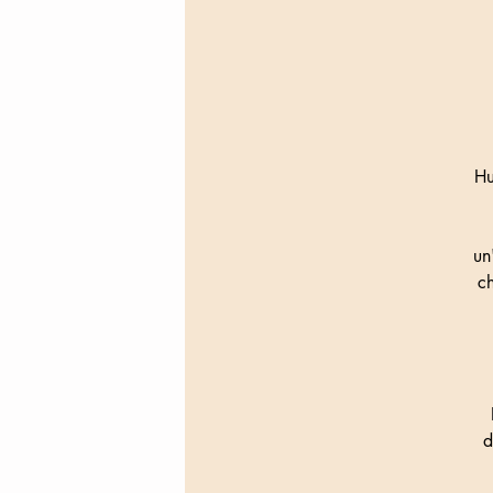
Hu
un
ch
H
d