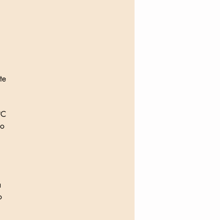
te
°C
to
à
o