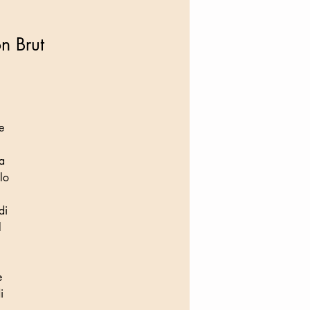
n Brut
e
a
lo
di
l
e
i