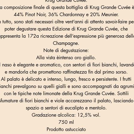
Krug Grande Cuvée.
La composizione finale di questa bottiglia di Krug Grande Cuvée 
44% Pinot Noir, 36% Chardonnay e 20% Meunier.
n tutto, sono stati necessari oltre vent’anni di attento savoir-faire pe
poter degustare questa Edizione di Krug Grande Cuvée, che
appresenta la 172a ricreazione dell’espressione più generosa dell
Champagne.
Note di degustazione:
Alla vista èintenso oro giallo.
l naso è elegante e aromatico, con sentori di fiori bianchi, lavan
e mandorla che promettono raffinatezza fin dal primo sorso.
Al palato è delicato e intenso, lungo, fresco e persistente. I frutti
ianchi prevalgono su quelli gialli e sono accompagnati da agrumi
con le tipiche note limonate della Krug Grande Cuvée. Sottili
sfumature di fiori bianchi e viole accarezzano il palato, lasciando
spazio a sentori di eucalipto e mentolo.
Gradazione alcolica: 12,5% vol.
750 ml
Prodotto astucciato