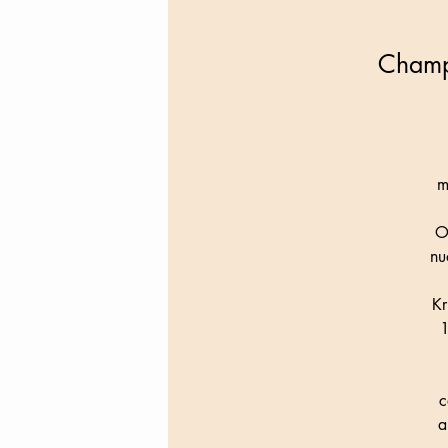
Champ
m
O
nu
Kr
1
c
a