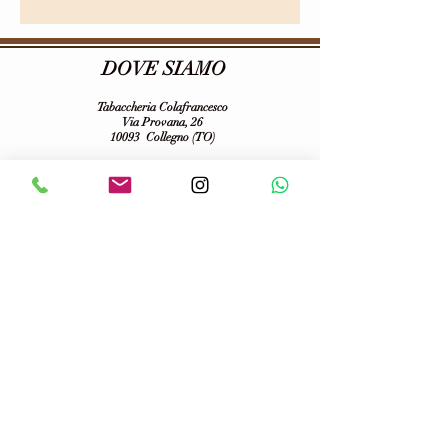
DOVE SIAMO
Tabaccheria Colafrancesco
Via Provana, 26
10093 Collegno (TO)
Tel:
0114155068
E-mail:
tabaccheriacolafrancesco@gmail.com
P.iva:
06703100013
Seguici su :
Informativa sulla Privacy
Spedizioni
Temini e condizioni d'uso