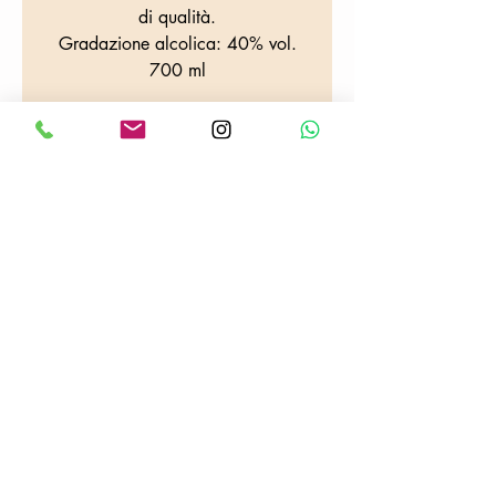
di qualità.
Gradazione alcolica: 40% vol.
700 ml
DOVE SIAMO
Tabaccheria Colafrancesco
Via Provana, 26
10093 Collegno (TO)
Tel:
0114155068
E-mail:
tabaccheriacolafrancesco@gmail.com
P.iva:
06703100013
Seguici su :
Informativa sulla Privacy
Spedizioni
Temini e condizioni d'uso