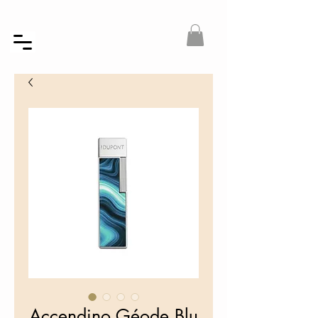
Accendino Géode Blu