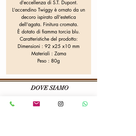
d’eccellenza di S.T. Dupont.
L’accendino Twiggy è ornato da un
decoro ispirato all’estetica
dell’agata. Finitura cromata.
È dotato di fiamma torcia blu.
Caratteristiche del prodotto:
Dimensioni : 92 x25 x10 mm
Materiali : Zama
Peso : 80g
DOVE SIAMO
Tabaccheria Colafrancesco
Via Provana, 26
10093 Collegno (TO)
Tel:
0114155068
E-mail:
tabaccheriacolafrancesco@gmail.com
P.iva:
06703100013