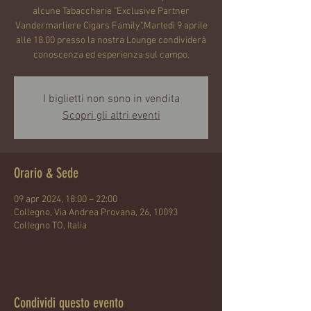
alcune Tabaccherie "Exclusive Partner
Vandermarliere Cigars Family".Martedì 9 aprile
alle 18.00 presso la nostra Lounge condividerà
conoscenza ed esperienza sul campo.
I biglietti non sono in vendita
Scopri gli altri eventi
Orario & Sede
09 apr 2024, 18:00 – 22:00
Collegno, Via Andrea Provana, 26, 10093
Collegno TO, Italia
Condividi questo evento