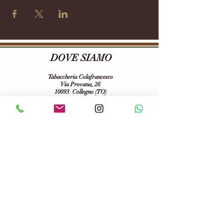
DOVE SIAMO
Tabaccheria Colafrancesco
Via Provana, 26
10093 Collegno (TO)
Tel:
0114155068
E-mail:
tabaccheriacolafrancesco@gmail.com
P.iva:
06703100013
Seguici su :
Informativa sulla Privacy
Spedizioni
Temini e condizioni d'uso