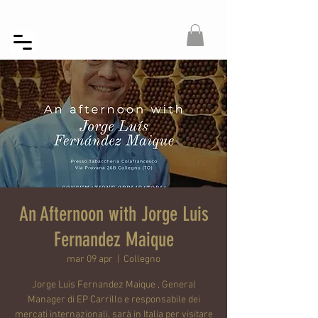
An Afternoon with Jorge Luis
Fernandez Maique
mar 09 apr
  |  
Collegno
Jorge Luis Fernandez Maique , General
Manager di EP Carrillo e responsabile dei
mercati internazionali, sarà in Italia per visitare