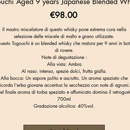
uchi Aged 9 years Japanese Blended Wh
Price
€98.00
Il mastro miscelatore di questo whisky pone estrema cura nella
selezione delle miscele di malto e grano utilizzate.
uesto Togouchi è un blended whisky che matura per 9 anni in bot
di rovere.
Note di degustazione :
Alla vista: Ambra
Al naso: intenso, spezie dolci, frutta gialla.
Alla bocca: Un sapore pulito e asciutto. Un aroma speziato che
ricorda l'erba giovane accentua la secchezza con note di agrumi.
el finale aroma di torba speziato e affumicato domina il retrogust
700ml
Gradazione alcolica: 40%vol.