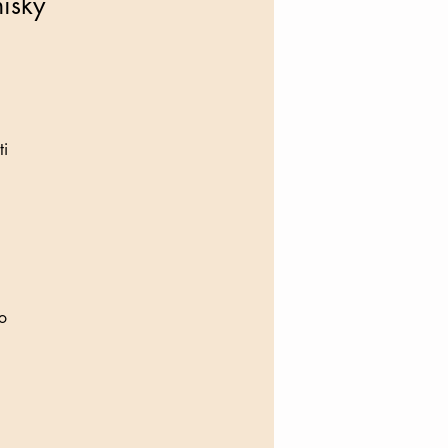
isky
ti
o