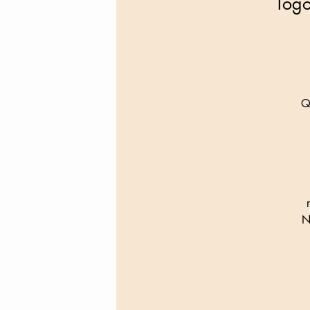
Togo
Q
N