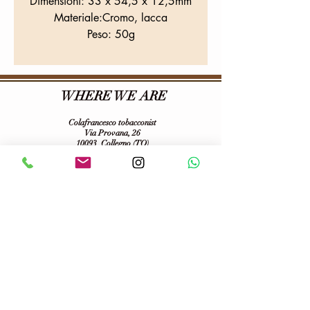
Dimensioni: 33 x 54,5 x 12,5mm
Materiale:Cromo, lacca
Peso: 50g
WHERE WE ARE
Colafrancesco tobacconist
Via Provana, 26
10093
Collegno (TO)
Tel:
0114155068
E-mail:
tabaccheriacolafrancesco@gmail.com
VAT number:
06703100013
Follow us on :
Terms of purchase and privacy
Spedizioni
Temini e condizioni d'uso