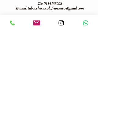
Tel:
0114155068
E-mail:
tabaccheriacolafrancesco@gmail.com
VAT number:
06703100013
Follow us on :
Terms of purchase and privacy
Spedizioni
Temini e condizioni d'uso