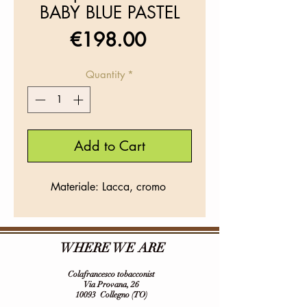
BABY BLUE PASTEL
Price
€198.00
Quantity
*
Add to Cart
Materiale: Lacca, cromo
WHERE WE ARE
Colafrancesco tobacconist
Via Provana, 26
10093
Collegno (TO)