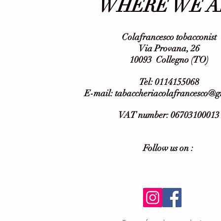
WHERE WE A
Colafrancesco tobacconist
Via Provana, 26
10093
Collegno (TO)
Tel: 0114155068
E-mail:
tabaccheriacolafrancesco@
VAT number: 06703100013
Follow us on :