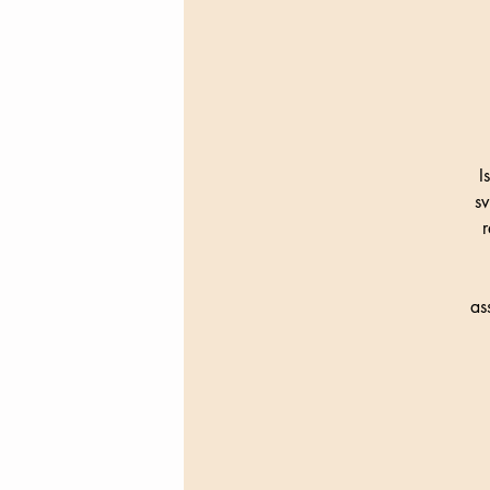
I
sv
r
as