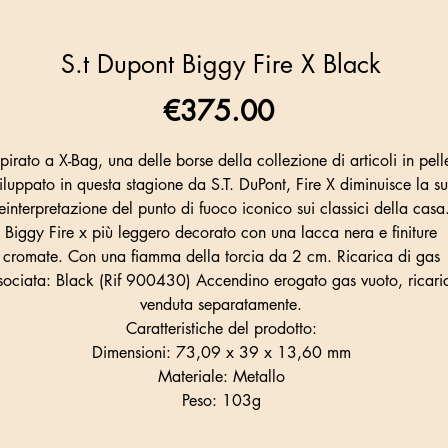
S.t Dupont Biggy Fire X Black
Price
€375.00
spirato a X-Bag, una delle borse della collezione di articoli in pell
iluppato in questa stagione da S.T. DuPont, Fire X diminuisce la s
einterpretazione del punto di fuoco iconico sui classici della casa
Biggy Fire x più leggero decorato con una lacca nera e finiture
cromate. Con una fiamma della torcia da 2 cm. Ricarica di gas
sociata: Black (Rif 900430) Accendino erogato gas vuoto, ricari
venduta separatamente.
Caratteristiche del prodotto:
Dimensioni: 73,09 x 39 x 13,60 mm
Materiale: Metallo
Peso: 103g