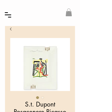
S.t. Dupont
Posacenere Picasso