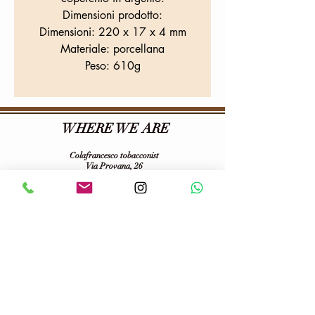
Dimensioni prodotto:
Dimensioni: 220 x 17 x 4 mm
Materiale: porcellana
Peso: 610g
WHERE WE ARE
Colafrancesco tobacconist
Via Provana, 26
10093
Collegno (TO)
Tel:
0114155068
E-mail:
tabaccheriacolafrancesco@gmail.com
VAT number:
06703100013
Follow us on :
Terms of purchase and privacy