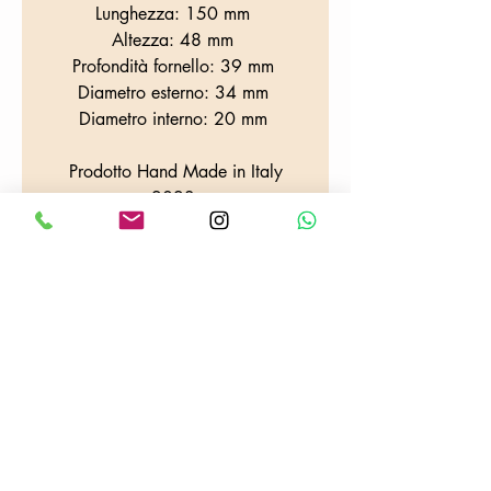
Lunghezza: 150 mm
Altezza: 48 mm
Profondità fornello: 39 mm
Diametro esterno: 34 mm
Diametro interno: 20 mm
Prodotto Hand Made in Italy
2023
WHERE WE ARE
Colafrancesco tobacconist
Via Provana, 26
10093
Collegno (TO)
Tel:
0114155068
E-mail:
tabaccheriacolafrancesco@gmail.com
VAT number:
06703100013