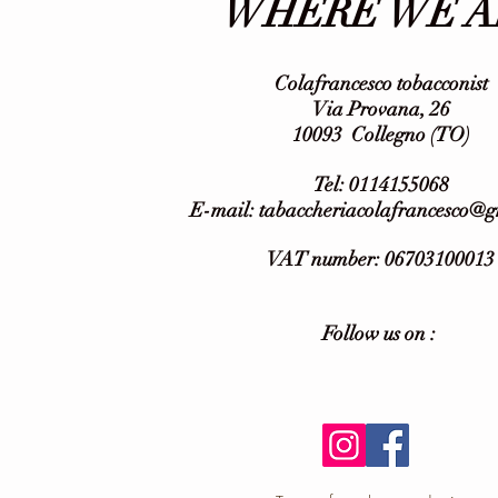
WHERE WE A
Colafrancesco tobacconist
Via Provana, 26
10093
Collegno (TO)
Tel: 0114155068
E-mail:
tabaccheriacolafrancesco@
VAT number: 06703100013
Follow us on :