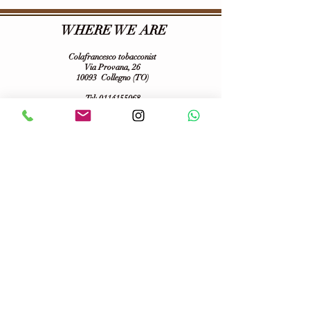
WHERE WE ARE
Colafrancesco tobacconist
Via Provana, 26
10093
Collegno (TO)
Tel:
0114155068
E-mail:
tabaccheriacolafrancesco@gmail.com
VAT number:
06703100013
Follow us on :
Terms of purchase and privacy
Spedizioni
Temini e condizioni d'uso