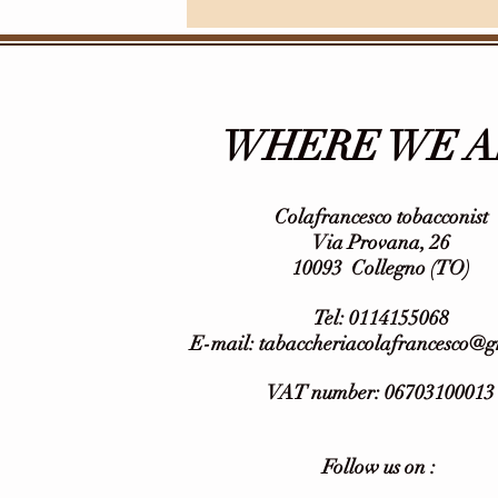
WHERE WE A
Colafrancesco tobacconist
Via Provana, 26
10093
Collegno (TO)
Tel: 0114155068
E-mail:
tabaccheriacolafrancesco@
VAT number: 06703100013
Follow us on :