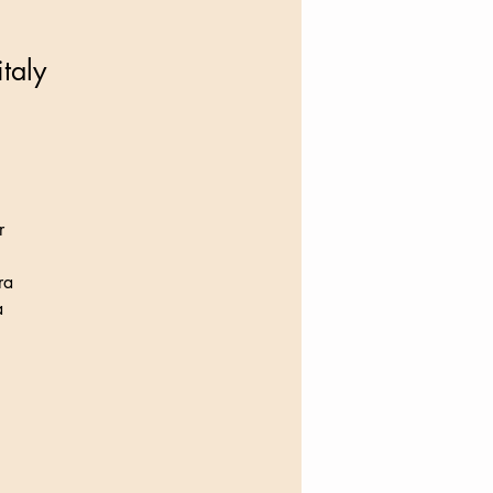
taly
r
ra
a