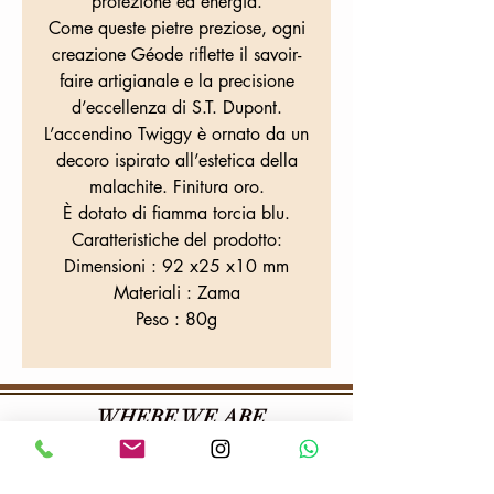
protezione ed energia.
Come queste pietre preziose, ogni
creazione Géode riflette il savoir-
faire artigianale e la precisione
d’eccellenza di S.T. Dupont.
L’accendino Twiggy è ornato da un
decoro ispirato all’estetica della
malachite. Finitura oro.
È dotato di fiamma torcia blu.
Caratteristiche del prodotto:
Dimensioni : 92 x25 x10 mm
Materiali : Zama
Peso : 80g
WHERE WE ARE
Colafrancesco tobacconist
Via Provana, 26
10093
Collegno (TO)