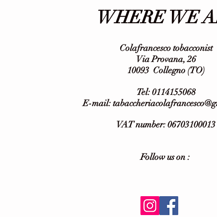
WHERE WE A
Colafrancesco tobacconist
Via Provana, 26
10093
Collegno (TO)
Tel: 0114155068
E-mail:
tabaccheriacolafrancesco@
VAT number: 06703100013
Follow us on :