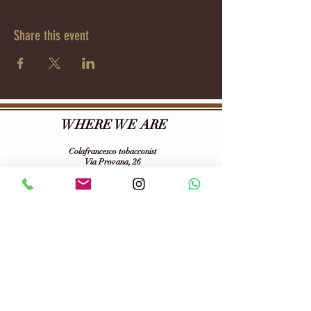
Share this event
WHERE WE ARE
Colafrancesco tobacconist
Via Provana, 26
10093
Collegno (TO)
Tel:
0114155068
E-mail:
tabaccheriacolafrancesco@gmail.com
VAT number:
06703100013
Follow us on :
Terms of purchase and privacy