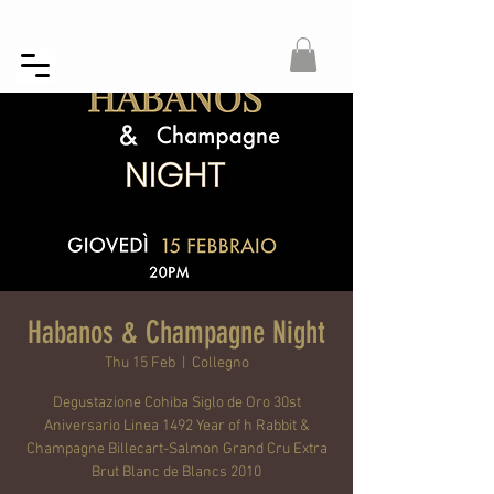
Habanos & Champagne Night
Thu 15 Feb
  |  
Collegno
Degustazione Cohiba Siglo de Oro 30st
Aniversario Linea 1492 Year of h Rabbit &
Champagne Billecart-Salmon Grand Cru Extra
Brut Blanc de Blancs 2010