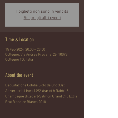
I biglietti non sono in vendita
Scopri gli altri eventi
Time & Location
15 Feb 2024, 20:00 – 23:50
Collegno, Via Andrea Provana, 26, 10093
Collegno TO, Italia
About the event
Degustazione Cohiba Siglo de Oro 30st 
Aniversario Linea 1492 Year of h Rabbit & 
Champagne Billecart-Salmon Grand Cru Extra 
Brut Blanc de Blancs 2010 