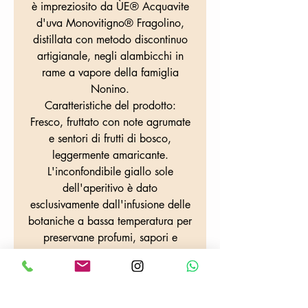
è impreziosito da ÙE® Acquavite
d'uva Monovitigno® Fragolino,
distillata con metodo discontinuo
artigianale, negli alambicchi in
rame a vapore della famiglia
Nonino.
Caratteristiche del prodotto:
Fresco, fruttato con note agrumate
e sentori di frutti di bosco,
leggermente amaricante.
L'inconfondibile giallo sole
dell'aperitivo è dato
esclusivamente dall'infusione delle
botaniche a bassa temperatura per
preservane profumi, sapori e
colori.
Gradazione alcolica: 21% vol.
700ml
PRODOTTO NON ASTUCCIATO