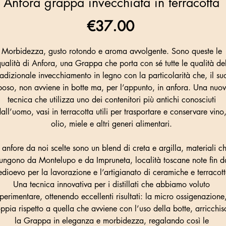
Anfora grappa invecchiata in terracotta
Price
€37.00
Morbidezza, gusto rotondo e aroma avvolgente. Sono queste le
ualità di Anfora, una Grappa che porta con sé tutte le qualità de
radizionale invecchiamento in legno con la particolarità che, il su
poso, non avviene in botte ma, per l’appunto, in anfora. Una nuo
tecnica che utilizza uno dei contenitori più antichi conosciuti
all’uomo, vasi in terracotta utili per trasportare e conservare vino
olio, miele e altri generi alimentari.
 anfore da noi scelte sono un blend di creta e argilla, materiali c
ungono da Montelupo e da Impruneta, località toscane note fin d
dioevo per la lavorazione e l’artigianato di ceramiche e terracott
Una tecnica innovativa per i distillati che abbiamo voluto
perimentare, ottenendo eccellenti risultati: la micro ossigenazione
ppia rispetto a quella che avviene con l’uso della botte, arricchis
la Grappa in eleganza e morbidezza, regalando così le