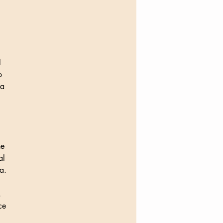
l
o
va
,
he
al
a.
,
ce