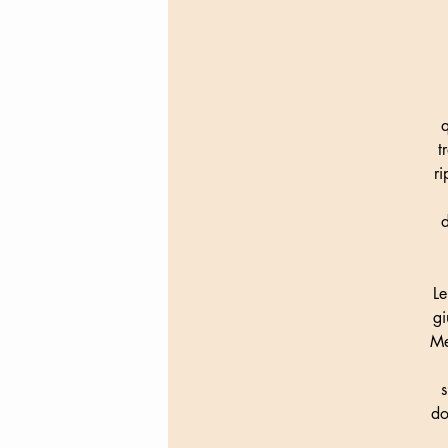
q
t
ri
d
Le
gi
Me
s
do